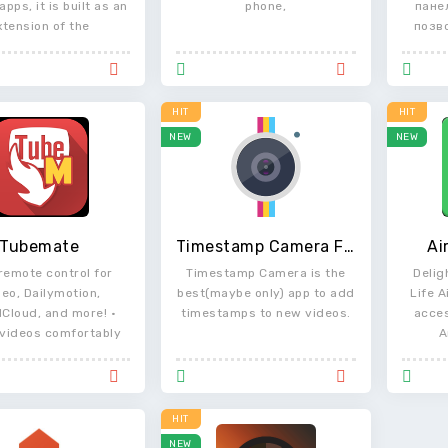
apps, it is built as an
phone,
пане
xtension of the
позв
HIT
HIT
NEW
NEW
Tubemate
Timestamp Camera Free
Ai
remote control for
Timestamp Camera is the
Delig
eo, Dailymotion,
best(maybe only) app to add
Life A
Cloud, and more! •
timestamps to new videos.
acce
videos comfortably
A
on
HIT
NEW