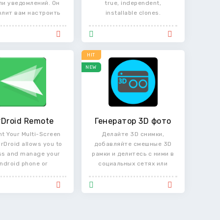
ли уведомлений. Он
true, independent,
олит вам настроить
installable clones.
панель
HIT
NEW
rDroid Remote
Генератор 3D фото
ht Your Multi-Screen
Делайте 3D снимки,
irDroid allows you to
добавляйте смешные 3D
ss and manage your
рамки и делитесь с ними в
ndroid phone or
социальных сетях или
напрямую с