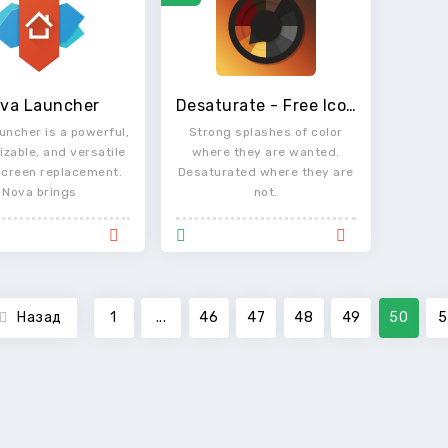
va Launcher
Desaturate - Free Icon Pack
uncher is a powerful,
Strong splashes of color
zable, and versatile
where they are wanted.
creen replacement.
Desaturated where they are
Nova brings
not.
Назад
1
...
46
47
48
49
50
5