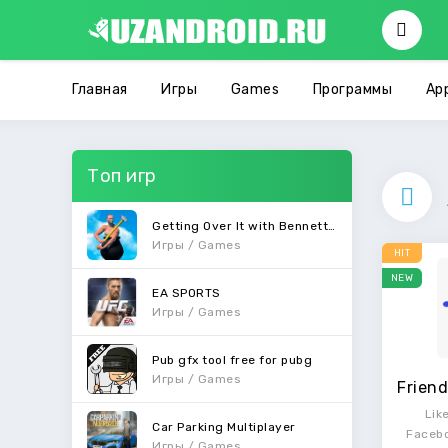
Главная
Игры
Games
Программы
Ap
Топ игр
Getting Over It with Bennett Foddy
Игры / Games
HIT
NEW
EA SPORTS
Игры / Games
Pub gfx tool free for pubg
Игры / Games
Friend
Lik
Car Parking Multiplayer
Facebo
Игры / Games