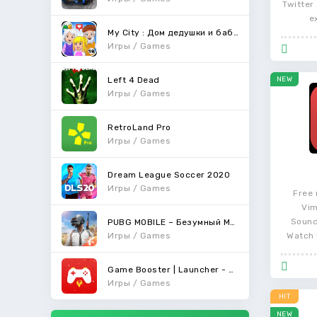
Twitter 
e
My City : Дом дедушки и бабушки
Игры / Games
Left 4 Dead
NEW
Игры / Games
RetroLand Pro
Игры / Games
Dream League Soccer 2020
Игры / Games
Free 
Vim
Sound
PUBG MOBILE – Безумный Мирамар
Игры / Games
Watch 
Game Booster | Launcher - Faster & Smoother Games
Игры / Games
HIT
NEW