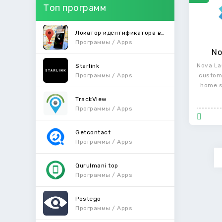
Топ программ
Локатор идентификатора вызывающего абонента
Программы / Apps
No
Nova La
Starlink
Программы / Apps
customi
home s
TrackView
Программы / Apps
Getcontact
Программы / Apps
Qurulmani top
Программы / Apps
Postego
Программы / Apps