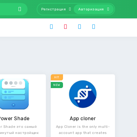
Регистрация
Авторизация
HIT
NEW
Power Shade
App cloner
r Shade это самый
App Cloner is the only multi-
инутый настройщик
account app that creates