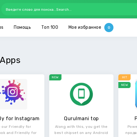
ps
Помощь
Топ 100
Мое избранное
Apps
NEW
HIT
NEW
ly for Instagram
Qurulmani top
e our Friendly for
Along with this, you get the
Powe
ok and Friendly for
best chipset on any Android
продв