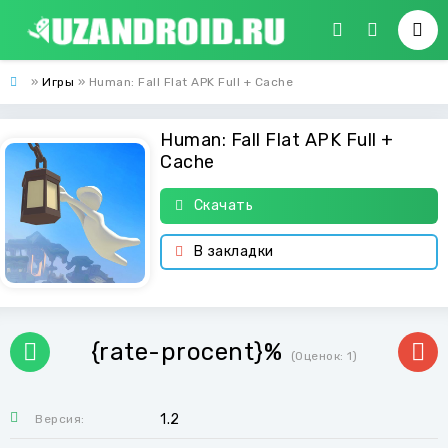
»
Игры
» Human: Fall Flat APK Full + Cache
Human: Fall Flat APK Full +
Cache
Скачать
В закладки
{rate-procent}%
(Оценок:
1
)
1.2
Версия: