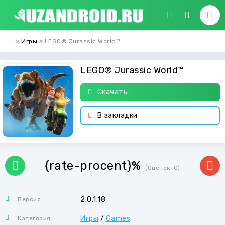
»
Игры
» LEGO® Jurassic World™
LEGO® Jurassic World™
Скачать
В закладки
{rate-procent}%
(Оценок:
0
)
2.0.1.18
Версия:
Игры
/
Games
Категория: