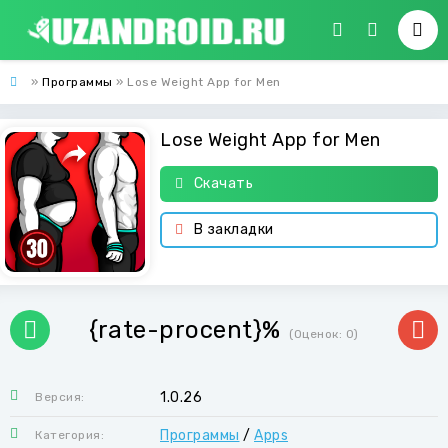
»
Программы
» Lose Weight App for Men
Lose Weight App for Men
Скачать
В закладки
{rate-procent}%
(Оценок:
0
)
1.0.26
Версия:
Программы
/
Apps
Категория: