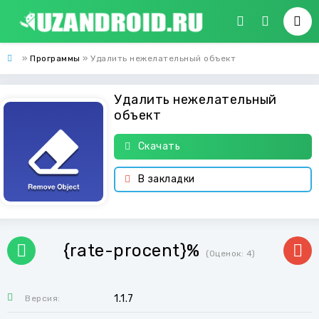
»
Программы
» Удалить нежелательный объект
Удалить нежелательный
объект
Скачать
В закладки
{rate-procent}%
(Оценок:
4
)
1.1.7
Версия: