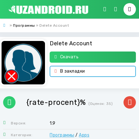
»
Программы
» Delete Account
Delete Account
Скачать
В закладки
{rate-procent}%
(Оценок:
35
)
1.9
Версия:
Программы
/
Apps
Категория: