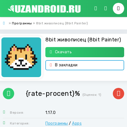
»
Программы
» 8bit живописец (8bit Painter)
8bit живописец (8bit Painter)
Скачать
В закладки
{rate-procent}%
(Оценок:
1
)
1.17.0
Версия:
Программы
/
Apps
Категория: