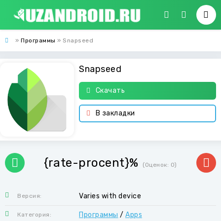
»
Программы
» Snapseed
Snapseed
Скачать
В закладки
{rate-procent}%
(Оценок:
0
)
Varies with device
Версия:
Программы
/
Apps
Категория: