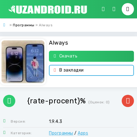
»
Программы
» Always
Always
Скачать
В закладки
{rate-procent}%
(Оценок:
0
)
1.9.4.3
Версия:
Программы
/
Apps
Категория: